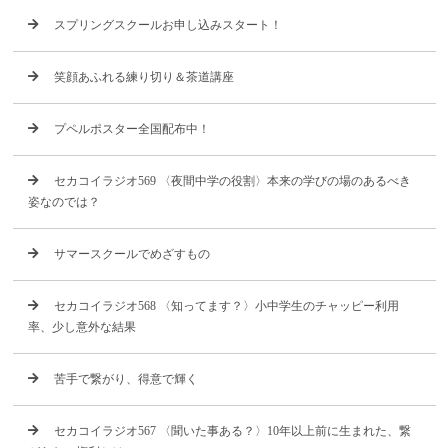
スプリングスクールお申し込みスタート！
笑顔あふれる練り切り＆茶道講座
プペルポスター全国配布中！
セカコイラジオ569 〈夜間中学の役割〉本来の学びの場のあるべき
姿なのでは？
サマースクールでめざすもの
セカコイラジオ568 〈知ってます？〉小中学生のチャッピー利用
率、少し意外な結果
苦手で繋がり、得意で輝く
セカコイラジオ567 〈聞いた事ある？〉10年以上前に生まれた、繋