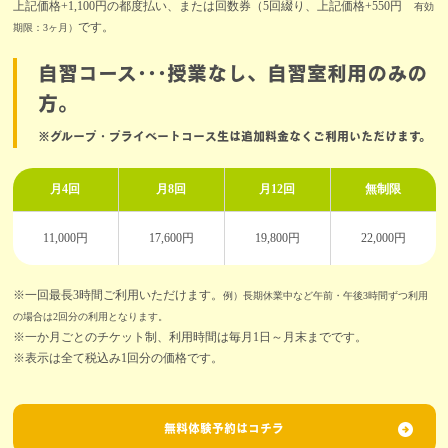
上記価格+1,100円の都度払い、または回数券（5回綴り、上記価格+550円
有効
です。
期限：3ヶ月）
自習コース･･･授業なし、自習室利用のみの
方。
※グループ・プライベートコース生は追加料金なくご利用いただけます。
月4回
月8回
月12回
無制限
11,000円
17,600円
19,800円
22,000円
※一回最長3時間ご利用いただけます。
例）長期休業中など午前・午後3時間ずつ利用
の場合は2回分の利用となります。
※一か月ごとのチケット制、利用時間は毎月1日～月末までです。
※表示は全て税込み1回分の価格です。
無料体験予約はコチラ