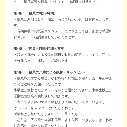
として毎月諸費を頂戴いたします。（諸費は別紙参照）
第3条 （授業の曜日·時間）
・授業は原則として、指定日時にて行い、祝日はお休みとしま
す。
・長期休暇中の授業スケジュールにつきましては、都度ご希望を
お伺いし、日程調整させていただきます。
第4条 （授業の曜日·時間の変更）
・双方の都合による授業の曜日や時間の変更については、互いに
十分前もってご連絡・ご相談します。
第5条 （授業の欠席による振替・キャンセル）
・授業を欠席する場合、やむを得ない場合を除き、当日午前中ま
でのご連絡をお願いいたします。
小学生は振替またはキャンセルをご選択ください。中学生以上は
原則振替授業を実施させて頂きます。
・当日午後以降の欠席連絡および連絡のない欠席につきまして
は、振替・キャンセルはいたしかねます。
授業料は頂戴いたしますのでご了承ください。
・忌引き・下校後の体調不良等による欠席につきましては、わか
り次第のご連絡をお願いいたします。