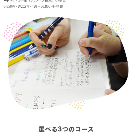
●中学
1・2年生
（グループ授業）の場合
3,850円×週2コマ×4週＝30,800円+諸費
選べる3つのコース