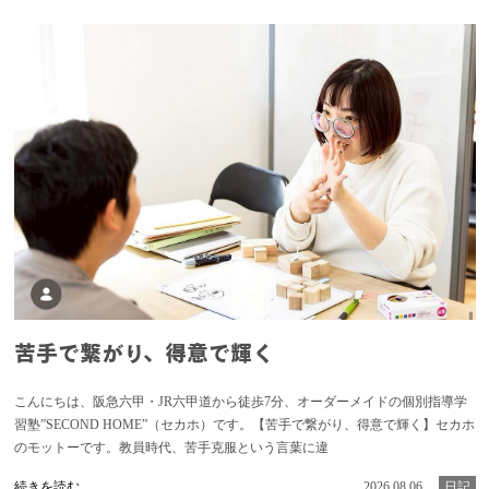
苦手で繋がり、得意で輝く
こんにちは、阪急六甲・JR六甲道から徒歩7分、オーダーメイドの個別指導学
習塾”SECOND HOME”（セカホ）です。【苦手で繋がり、得意で輝く】セカホ
のモットーです。教員時代、苦手克服という言葉に違
続きを読む
2026.08.06
日記