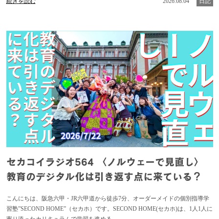
続きを読む
2026.08.04
日記
セカコイラジオ564 〈ノルウェーで見直し〉
教育のデジタル化は引き返す点に来ている？
こんにちは、阪急六甲・JR六甲道から徒歩7分、オーダーメイドの個別指導学
習塾”SECOND HOME”（セカホ）です。SECOND HOME(セカホ)は、1人1人に
寄り添ったカリキュラムで学習を進める