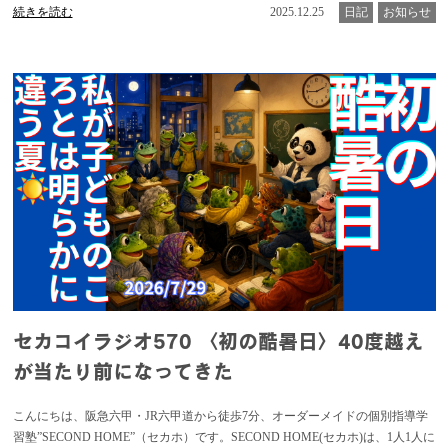
続きを読む
2025.12.25
日記
お知らせ
セカコイラジオ570 〈初の酷暑日〉40度越え
が当たり前になってきた
こんにちは、阪急六甲・JR六甲道から徒歩7分、オーダーメイドの個別指導学
習塾”SECOND HOME”（セカホ）です。SECOND HOME(セカホ)は、1人1人に