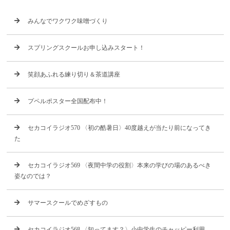
みんなでワクワク味噌づくり
スプリングスクールお申し込みスタート！
笑顔あふれる練り切り＆茶道講座
プペルポスター全国配布中！
セカコイラジオ570 〈初の酷暑日〉40度越えが当たり前になってき
た
セカコイラジオ569 〈夜間中学の役割〉本来の学びの場のあるべき
姿なのでは？
サマースクールでめざすもの
セカコイラジオ568 〈知ってます？〉小中学生のチャッピー利用