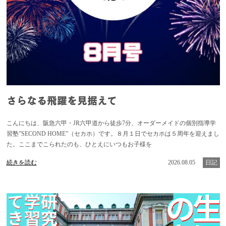
さらなる飛躍を見据えて
こんにちは、阪急六甲・JR六甲道から徒歩7分、オーダーメイドの個別指導学
習塾”SECOND HOME”（セカホ）です。８月１日でセカホは５周年を迎えまし
た。ここまでこられたのも、ひとえにいつもお子様を
続きを読む
2026.08.05
日記