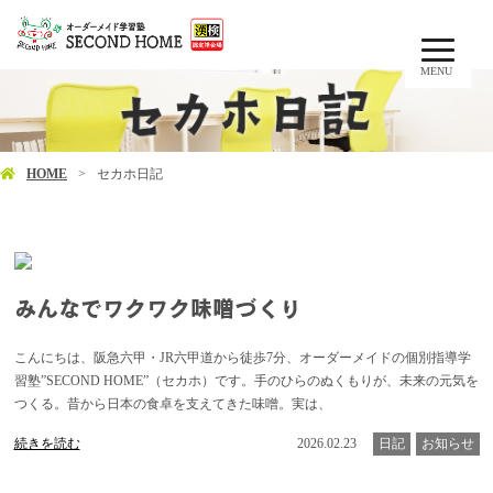
MENU
HOME
セカホ日記
みんなでワクワク味噌づくり
こんにちは、阪急六甲・JR六甲道から徒歩7分、オーダーメイドの個別指導学
習塾”SECOND HOME”（セカホ）です。手のひらのぬくもりが、未来の元気を
つくる。昔から日本の食卓を支えてきた味噌。実は、
続きを読む
2026.02.23
日記
お知らせ