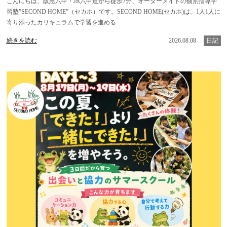
こんにちは、阪急六甲・JR六甲道から徒歩7分、オーダーメイドの個別指導学
習塾”SECOND HOME”（セカホ）です。SECOND HOME(セカホ)は、1人1人に
寄り添ったカリキュラムで学習を進める
続きを読む
2026.08.08
日記