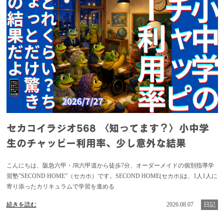
セカコイラジオ568 〈知ってます？〉小中学
生のチャッピー利用率、少し意外な結果
こんにちは、阪急六甲・JR六甲道から徒歩7分、オーダーメイドの個別指導学
習塾”SECOND HOME”（セカホ）です。SECOND HOME(セカホ)は、1人1人に
寄り添ったカリキュラムで学習を進める
続きを読む
2026.08.07
日記