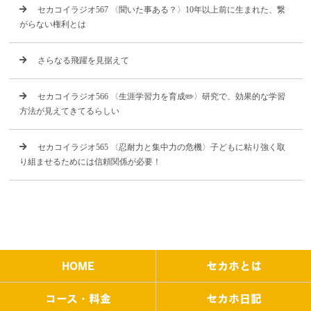
セカコイラジオ567 〈聞いた事ある？〉10年以上前に生まれた、繋
がらない権利とは
さらなる飛躍を見据えて
セカコイラジオ566 〈生涯学習力を育成✏️〉研究で、効果的な学習
方法が見えてきてるらしい
セカコイラジオ565 〈忍耐力と集中力の危機〉子どもに粘り強く取
り組ませるためには信頼関係が必要！
HOME
セカホとは
コース・料金
セカホ日記