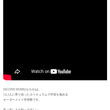
SECOND HOME(セカホ)は、
1人1人に寄り添ったカリキュラムで学習を進める
オーダーメイド学習塾です。
学ぶ楽しさを知ってほしい。