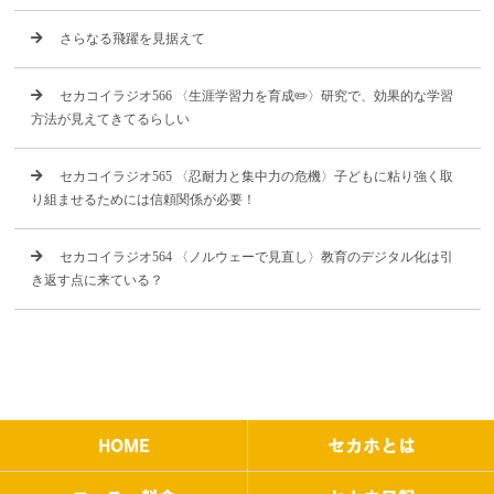
さらなる飛躍を見据えて
セカコイラジオ566 〈生涯学習力を育成✏️〉研究で、効果的な学習
方法が見えてきてるらしい
セカコイラジオ565 〈忍耐力と集中力の危機〉子どもに粘り強く取
り組ませるためには信頼関係が必要！
セカコイラジオ564 〈ノルウェーで見直し〉教育のデジタル化は引
き返す点に来ている？
HOME
セカホとは