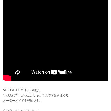
SECOND HOME(セカホ)は、
1人1人に寄り添ったカリキュラムで学習を進める
オーダーメイド学習塾です。
学ぶ楽しさを知ってほしい。