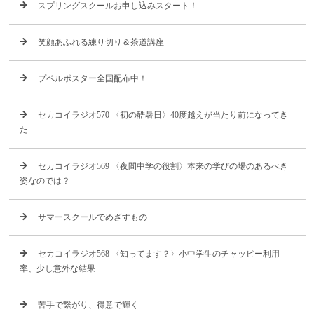
スプリングスクールお申し込みスタート！
笑顔あふれる練り切り＆茶道講座
プペルポスター全国配布中！
セカコイラジオ570 〈初の酷暑日〉40度越えが当たり前になってき
た
セカコイラジオ569 〈夜間中学の役割〉本来の学びの場のあるべき
姿なのでは？
サマースクールでめざすもの
セカコイラジオ568 〈知ってます？〉小中学生のチャッピー利用
率、少し意外な結果
苦手で繋がり、得意で輝く