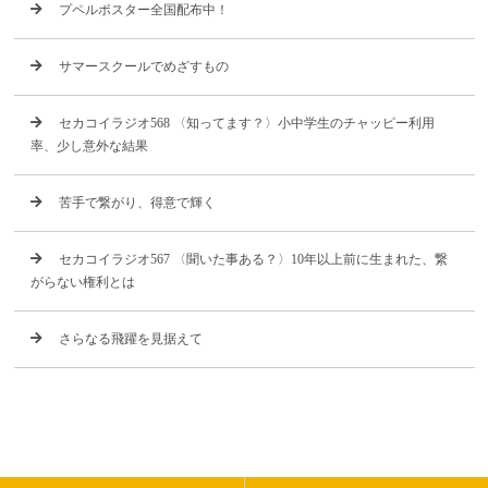
プペルポスター全国配布中！
サマースクールでめざすもの
セカコイラジオ568 〈知ってます？〉小中学生のチャッピー利用
率、少し意外な結果
苦手で繋がり、得意で輝く
セカコイラジオ567 〈聞いた事ある？〉10年以上前に生まれた、繋
がらない権利とは
さらなる飛躍を見据えて