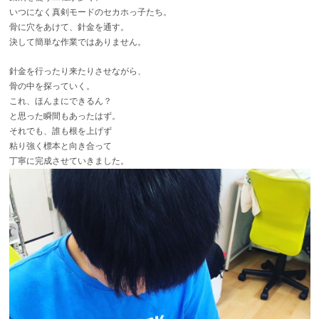
いつになく真剣モードのセカホっ子たち。
骨に穴をあけて、針金を通す。
決して簡単な作業ではありません。
針金を行ったり来たりさせながら、
骨の中を探っていく。
これ、ほんまにできるん？
と思った瞬間もあったはず。
それでも、誰も根を上げず
粘り強く標本と向き合って
丁寧に完成させていきました。