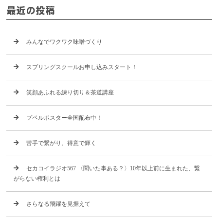
最近の投稿
みんなでワクワク味噌づくり
スプリングスクールお申し込みスタート！
笑顔あふれる練り切り＆茶道講座
プペルポスター全国配布中！
苦手で繋がり、得意で輝く
セカコイラジオ567 〈聞いた事ある？〉10年以上前に生まれた、繋
がらない権利とは
さらなる飛躍を見据えて