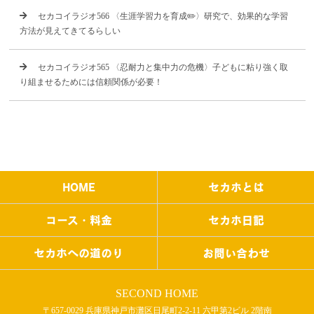
セカコイラジオ566 〈生涯学習力を育成✏️〉研究で、効果的な学習
方法が見えてきてるらしい
セカコイラジオ565 〈忍耐力と集中力の危機〉子どもに粘り強く取
り組ませるためには信頼関係が必要！
HOME
セカホとは
コース・料金
セカホ日記
セカホへの道のり
お問い合わせ
SECOND HOME
〒657-0029 兵庫県神戸市灘区日尾町2-2-11 六甲第2ビル 2階南