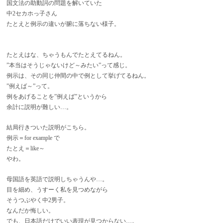
国文法の助動詞の問題を解いていた
中2セカホっ子さん
たとえと例示の違いが腑に落ちない様子。
たとえはな、ちゃうもんでたとえてるねん。
”本当はそうじゃないけど～みたい”って感じ。
例示は、その同じ仲間の中で例として挙げてるねん。
”例えば～”って。
例をあげることを”例えば”というから
余計に説明が難しい…。
結局行きついた説明がこちら。
例示＝for example で
たとえ＝like～
やわ。
母国語を英語で説明しちゃうんや…。
目を細め、うすーく私を見つめながら
そうつぶやく中2男子。
なんだか悔しい。
でも、日本語だけでいい表現が見つからない…。