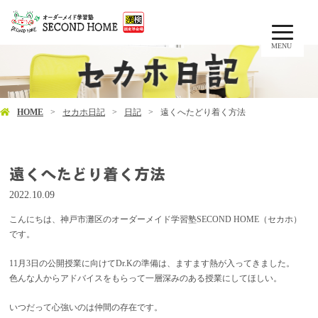
MENU
HOME
セカホ日記
日記
遠くへたどり着く方法
遠くへたどり着く方法
2022.10.09
こんにちは、神戸市灘区のオーダーメイド学習塾SECOND HOME（セカホ）
です。
11月3日の公開授業に向けてDr.Kの準備は、ますます熱が入ってきました。
色んな人からアドバイスをもらって一層深みのある授業にしてほしい。
いつだって心強いのは仲間の存在です。