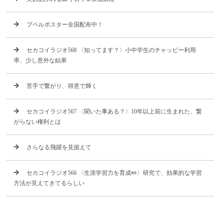
プペルポスター全国配布中！
セカコイラジオ568 〈知ってます？〉小中学生のチャッピー利用
率、少し意外な結果
苦手で繋がり、得意で輝く
セカコイラジオ567 〈聞いた事ある？〉10年以上前に生まれた、繋
がらない権利とは
さらなる飛躍を見据えて
セカコイラジオ566 〈生涯学習力を育成✏️〉研究で、効果的な学習
方法が見えてきてるらしい