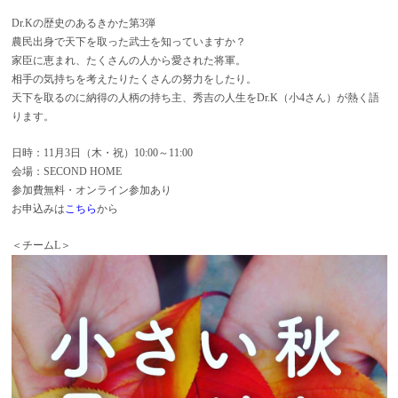
Dr.Kの歴史のあるきかた第3弾
農民出身で天下を取った武士を知っていますか？
家臣に恵まれ、たくさんの人から愛された将軍。
相手の気持ちを考えたりたくさんの努力をしたり。
天下を取るのに納得の人柄の持ち主、秀吉の人生をDr.K（小4さん）が熱く語
ります。
日時：11月3日（木・祝）10:00～11:00
会場：SECOND HOME
参加費無料・オンライン参加あり
お申込みは
こちら
から
＜チームL＞