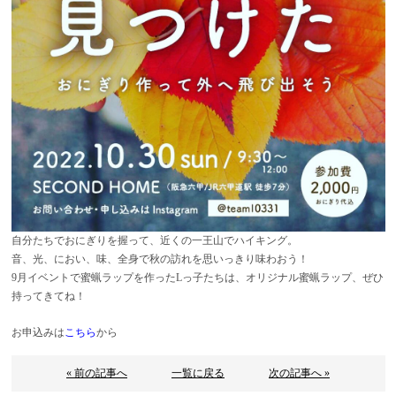
自分たちでおにぎりを握って、近くの一王山でハイキング。
音、光、におい、味、全身で秋の訪れを思いっきり味わおう！
9月イベントで蜜蝋ラップを作ったLっ子たちは、オリジナル蜜蝋ラップ、ぜひ
持ってきてね！
お申込みは
こちら
から
« 前の記事へ
一覧に戻る
次の記事へ »