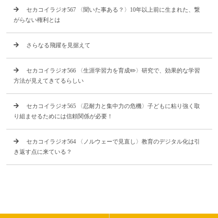
セカコイラジオ567 〈聞いた事ある？〉10年以上前に生まれた、繋
がらない権利とは
さらなる飛躍を見据えて
セカコイラジオ566 〈生涯学習力を育成✏️〉研究で、効果的な学習
方法が見えてきてるらしい
セカコイラジオ565 〈忍耐力と集中力の危機〉子どもに粘り強く取
り組ませるためには信頼関係が必要！
セカコイラジオ564 〈ノルウェーで見直し〉教育のデジタル化は引
き返す点に来ている？