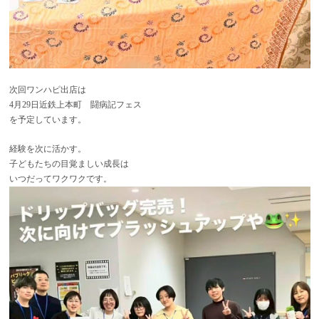
次回ワンハピ出店は
4月29日近鉄上本町 闘病記フェス
を予定しています。
経験を次に活かす。
子どもたちの目覚ましい成長は
いつだってワクワクです。