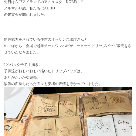
先日は六甲アイランドのアミュスタ！KOBEにて
ノルマル17歳。私たちはADHD
の鑑賞会が開かれました。
開催協力をされている住吉のオッサンズ珈琲さんと
のご縁から、会場で起業チームワンハピがコーヒーのドリップバッグ販売をさ
せていただきました。
100バッグ全て手描き。
子供達がおもいおもい描いたドリップバッグは、
ありがたいかな完売。
緊張の面持ちだった面々も安堵の表情を浮かべていました。