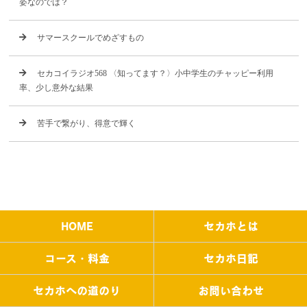
姿なのでは？
サマースクールでめざすもの
セカコイラジオ568 〈知ってます？〉小中学生のチャッピー利用
率、少し意外な結果
苦手で繋がり、得意で輝く
HOME
セカホとは
コース・料金
セカホ日記
セカホへの道のり
お問い合わせ