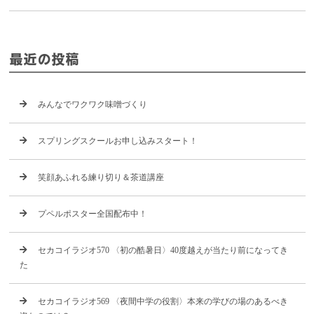
最近の投稿
みんなでワクワク味噌づくり
スプリングスクールお申し込みスタート！
笑顔あふれる練り切り＆茶道講座
プペルポスター全国配布中！
セカコイラジオ570 〈初の酷暑日〉40度越えが当たり前になってき
た
セカコイラジオ569 〈夜間中学の役割〉本来の学びの場のあるべき