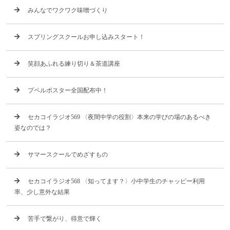
みんなでワクワク味噌づくり
スプリングスクールお申し込みスタート！
笑顔あふれる練り切り＆茶道講座
プペルポスター全国配布中！
セカコイラジオ569 〈夜間中学の役割〉本来の学びの場のあるべき
姿なのでは？
サマースクールでめざすもの
セカコイラジオ568 〈知ってます？〉小中学生のチャッピー利用
率、少し意外な結果
苦手で繋がり、得意で輝く