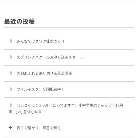
最近の投稿
みんなでワクワク味噌づくり
スプリングスクールお申し込みスタート！
笑顔あふれる練り切り＆茶道講座
プペルポスター全国配布中！
セカコイラジオ568 〈知ってます？〉小中学生のチャッピー利用
率、少し意外な結果
苦手で繋がり、得意で輝く