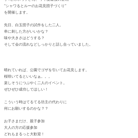
”シャワるとルーのお花見団子づくり”
を開催します。
先日、白玉団子の試作をした二人。
串に刺した方がいいかな？
味や大きさはどうする？
そして会の流れなどしっかりと話し合っていました。
晴れていれば、公園でゴザを引いてお花見します。
桜咲いてるといいなぁ。。。
楽しそうにつぶやく二人のイベント。
ぜひぜひ成功してほしい！
こういう時はてるてる坊主の代わりに
何にお願いするのかな？？
お子さまだけ、親子参加
大人の方の応援参加
どれもまるっと大歓迎！