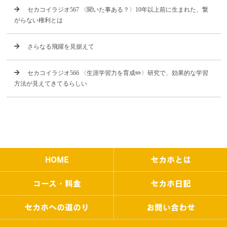
セカコイラジオ567 〈聞いた事ある？〉10年以上前に生まれた、繋
がらない権利とは
さらなる飛躍を見据えて
セカコイラジオ566 〈生涯学習力を育成✏️〉研究で、効果的な学習
方法が見えてきてるらしい
HOME
セカホとは
コース・料金
セカホ日記
セカホへの道のり
お問い合わせ