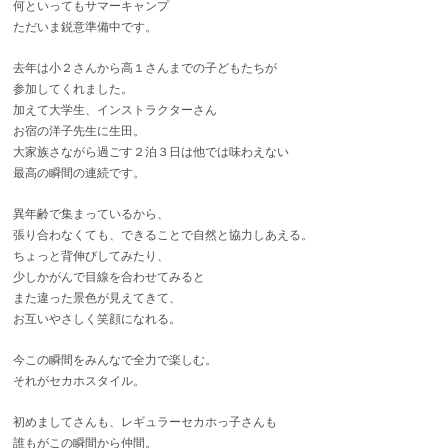
何といってもサマーキャンプ
ただいま鋭意準備中です。
去年は小２さんから高１さんまでの子どもたちが
参加してくれました。
加えて大学生、インストラクターさん
お宿の洋子先生に生田。
大家族さながら過ごす２泊３日は他では味わえない
最高の瞬間の連続です。
異年齢で集まっているから、
張り合わなくても、できることで自然と協力しあえる。
ちょっと背伸びしてみたり、
少しかがんで目線を合わせてみると
また違った景色が見えてきて、
お互いやさしく笑顔になれる。
今この瞬間をみんなで全力で楽しむ。
それがセカホスタイル。
初めましてさんも、レギュラーセカホっ子さんも
誰もがこの瞬間から仲間。