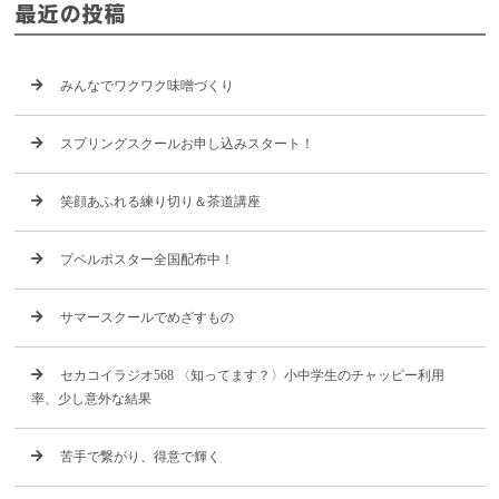
最近の投稿
みんなでワクワク味噌づくり
スプリングスクールお申し込みスタート！
笑顔あふれる練り切り＆茶道講座
プペルポスター全国配布中！
サマースクールでめざすもの
セカコイラジオ568 〈知ってます？〉小中学生のチャッピー利用
率、少し意外な結果
苦手で繋がり、得意で輝く