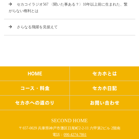
セカコイラジオ567 〈聞いた事ある？〉10年以上前に生まれた、繋
がらない権利とは
さらなる飛躍を見据えて
HOME
セカホとは
コース・料金
セカホ日記
セカホへの道のり
お問い合わせ
SECOND HOME
〒657-0029 兵庫県神戸市灘区日尾町2-2-11 六甲第2ビル 2階南
電話：
090-4274-7861