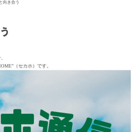
と向き合う
う
分、
HOME”（セカホ）です。