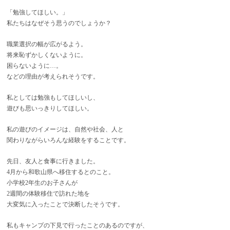
「勉強してほしい。」
私たちはなぜそう思うのでしょうか？
職業選択の幅が広がるよう。
将来恥ずかしくないように。
困らないように…。
などの理由が考えられそうです。
私としては勉強もしてほしいし、
遊びも思いっきりしてほしい。
私の遊びのイメージは、自然や社会、人と
関わりながらいろんな経験をすることです。
先日、友人と食事に行きました。
4月から和歌山県へ移住するとのこと。
小学校2年生のお子さんが
2週間の体験移住で訪れた地を
大変気に入ったことで決断したそうです。
私もキャンプの下見で行ったことのあるのですが、