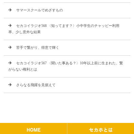
サマースクールでめざすもの
セカコイラジオ568 〈知ってます？〉小中学生のチャッピー利用
率、少し意外な結果
苦手で繋がり、得意で輝く
セカコイラジオ567 〈聞いた事ある？〉10年以上前に生まれた、繋
がらない権利とは
さらなる飛躍を見据えて
HOME
セカホとは