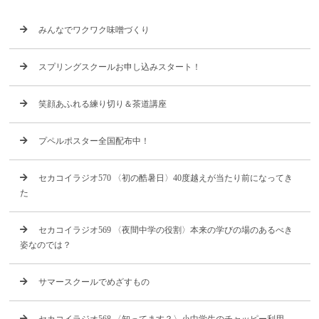
みんなでワクワク味噌づくり
スプリングスクールお申し込みスタート！
笑顔あふれる練り切り＆茶道講座
プペルポスター全国配布中！
セカコイラジオ570 〈初の酷暑日〉40度越えが当たり前になってき
た
セカコイラジオ569 〈夜間中学の役割〉本来の学びの場のあるべき
姿なのでは？
サマースクールでめざすもの