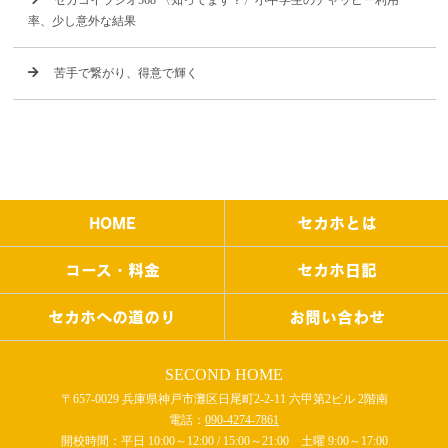
セカコイラジオ568 〈知ってます？〉小中学生のチャッピー利用
率、少し意外な結果
苦手で繋がり、得意で輝く
HOME
セカホとは
コース・料金
セカホ日記
セカホへの道のり
お問い合わせ
SECOND HOME
〒657-0029 兵庫県神戸市灘区日尾町2-2-11 六甲第2ビル 2階南
電話：
090-4274-7861
開校時間：平日 10:00～12:00 / 15:00～21:00 土曜 9:00～17:00