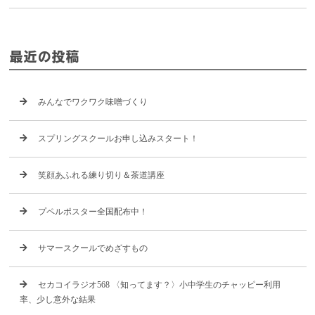
最近の投稿
みんなでワクワク味噌づくり
スプリングスクールお申し込みスタート！
笑顔あふれる練り切り＆茶道講座
プペルポスター全国配布中！
サマースクールでめざすもの
セカコイラジオ568 〈知ってます？〉小中学生のチャッピー利用
率、少し意外な結果