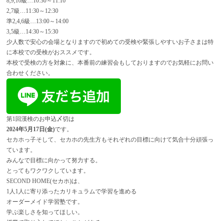
8,9,10級…10:30～11:10
2,7級…11:30～12:30
準2,4,6級…13:00～14:00
3,5級…14:30～15:30
少人数で安心の会場となりますので初めての受検や緊張しやすいお子さまは特
に本校での受検がおススメです。
本校で受検の方を対象に、本番前の練習会もしておりますのでお気軽にお問い
合わせください。
第1回漢検のお申込〆切は
2024年5月17日(金)
です。
セカホっ子そして、セカホの先生方もそれぞれの目標に向けて気合十分頑張っ
ています。
みんなで目標に向かって努力する。
とってもワクワクしています。
SECOND HOME(セカホ)は、
1人1人に寄り添ったカリキュラムで学習を進める
オーダーメイド学習塾です。
学ぶ楽しさを知ってほしい。