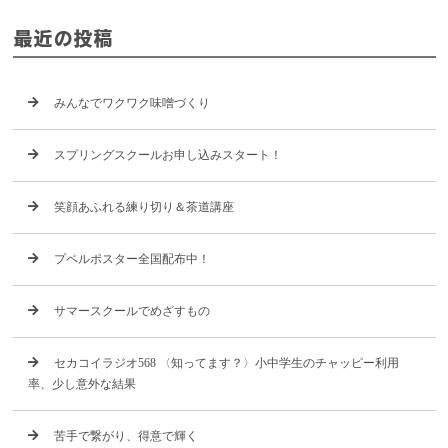
最近の投稿
みんなでワクワク味噌づくり
スプリングスクールお申し込みスタート！
笑顔あふれる練り切り＆茶道講座
プペルポスター全国配布中！
サマースクールでめざすもの
セカコイラジオ568 〈知ってます？〉小中学生のチャッピー利用
率、少し意外な結果
苦手で繋がり、得意で輝く