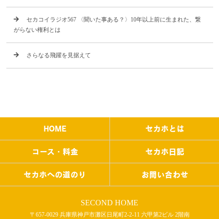
セカコイラジオ567 〈聞いた事ある？〉10年以上前に生まれた、繋
がらない権利とは
さらなる飛躍を見据えて
HOME
セカホとは
コース・料金
セカホ日記
セカホへの道のり
お問い合わせ
SECOND HOME
〒657-0029 兵庫県神戸市灘区日尾町2-2-11 六甲第2ビル 2階南