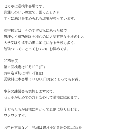
セカホは漢検準会場です。
見通しのいい教室で、困ったときも
すぐに助けを求められる環境が整っています。
漢字検定は、今の学習状況にあった級で
無理なく成功体験を積むのに大変有効な手段の1つ。
大学受験や進学の際に加点になる学校も多く、
勉強ついでにとっておくのにお勧めです。
2025年度
第２回検定は10月19日(日)
お申込〆切は9月12日(金)
受験料は本会場より1,000円お安くとってもお得。
事前の練習会も実施しますので、
セカホが初めての方も安心して受検に臨めます。
子どもたちが目標に向かって真剣に取り組む姿。
ワクワクです。
お申込方法など、詳細は10月検定専用公式LINEを