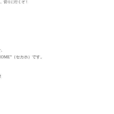
、切りに行くぞ！
分、
HOME”（セカホ）です。
！