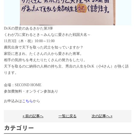
Dr.Kの歴史のあるきかた第3弾
くわが刀に変わるとき～みんなに愛された戦国大名～
11月3日（木・祝）10:00～11:00
農民出身で天下を取った武士を知っていますか？
家臣に恵まれ、たくさんの人から愛された将軍。
相手の気持ちを考えたりたくさんの努力をしたり。
天下を取るのに納得の人柄の持ち主、秀吉の人生をDr.K（小4さん）が熱く語
ります。
会場：SECOND HOME
参加費無料・オンライン参加あり
お申込みは
こちら
から
« 前の記事へ
一覧に戻る
次の記事へ »
カテゴリー