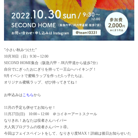
”小さい秋みつけた”
10月30日（日）9:30～12:00
SECOND HOME集合（阪急六甲・JR六甲道から徒歩7分）
自分でにぎったおにぎりを持って一王山へハイキング！
9月イベントで蜜蝋ラップを作ったLっ子たちは、
オリジナル蜜蝋ラップ、ぜひ持ってきてね！
お申込みは
こちら
から
11月の予定も併せてお知らせ！
11月27日(日) 10:00～12:00 ＠コイネーアートスクール
なりきれ！あなたは役者さんハイパー
大人気プログラムの役者さんパート④。
今回はフェイスペイントをして、なりきり度MAX！詳細は後日お知らせいた