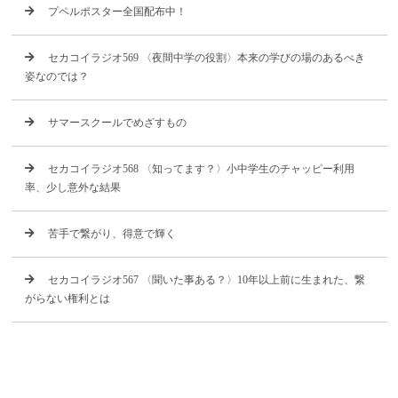
プペルポスター全国配布中！
セカコイラジオ569 〈夜間中学の役割〉本来の学びの場のあるべき
姿なのでは？
サマースクールでめざすもの
セカコイラジオ568 〈知ってます？〉小中学生のチャッピー利用
率、少し意外な結果
苦手で繋がり、得意で輝く
セカコイラジオ567 〈聞いた事ある？〉10年以上前に生まれた、繋
がらない権利とは