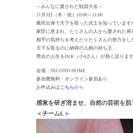
～みんなに愛された戦国大名～
11月3日（木・祝）10:00～11:00
農民出身で天下を取った武士を知っています
家臣に恵まれ、たくさんの人から愛された将
相手の気持ちを考えたりたくさんの努力をし
天下を取るのに納得の人柄の持ち主、
秀吉の人生をDr.K（小4さん）が熱く語りま
会場：SECOND HOME
参加費無料・オンライン参加あり
お申込みは
こちら
から
感覚を研ぎ澄ませ、自然の芸術を肌
＜チームL＞