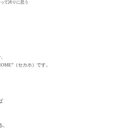
って誇りに思う
分、
HOME”（セカホ）です。
ば
る。