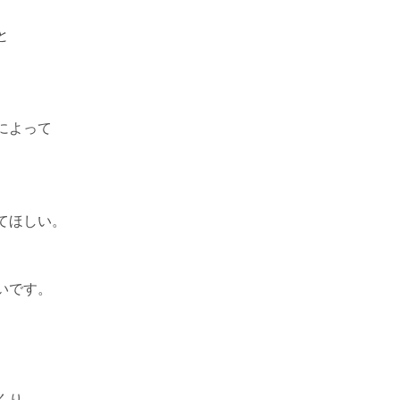
と
によって
てほしい。
いです。
くり。