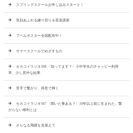
スプリングスクールお申し込みスタート！
笑顔あふれる練り切り＆茶道講座
プペルポスター全国配布中！
サマースクールでめざすもの
セカコイラジオ568 〈知ってます？〉小中学生のチャッピー利用
率、少し意外な結果
苦手で繋がり、得意で輝く
セカコイラジオ567 〈聞いた事ある？〉10年以上前に生まれた、繋
がらない権利とは
さらなる飛躍を見据えて