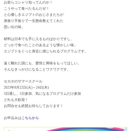
お前らコシャリ知ってんのか！
こうやって食べたるんだぜ！
と心優しきエジプトのおじさまたちが
身振り手振りで一生懸命教えてくれた
思い出の味。
材料は日本でも手に入るものばかりですし、
どっかで食べたことのあるような懐かしい味。
エジプトをぐっと身近に感じられるプログラムです。
遠く離れた国にも、愛情と興味をもってほしい。
そんなきっかけになることワクワクです。
セカホのサマースクール
2023年8月22日(火)～24日(木)
3日通し、1日参加、気になるプログラムだけ参加
どれも大歓迎！
お問合せも絶賛お待ちしております！
お申込みは
こちらから