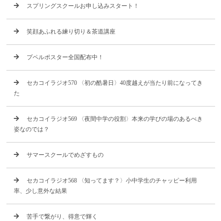
スプリングスクールお申し込みスタート！
笑顔あふれる練り切り＆茶道講座
プペルポスター全国配布中！
セカコイラジオ570 〈初の酷暑日〉40度越えが当たり前になってき
た
セカコイラジオ569 〈夜間中学の役割〉本来の学びの場のあるべき
姿なのでは？
サマースクールでめざすもの
セカコイラジオ568 〈知ってます？〉小中学生のチャッピー利用
率、少し意外な結果
苦手で繋がり、得意で輝く