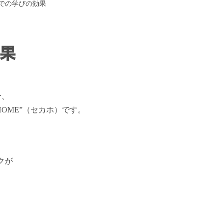
での学びの効果
果
分、
HOME”（セカホ）です。
。
クが