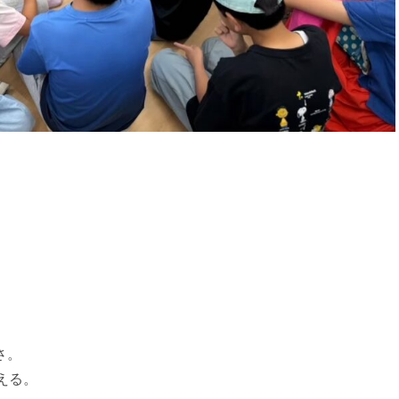
。
さ。
える。