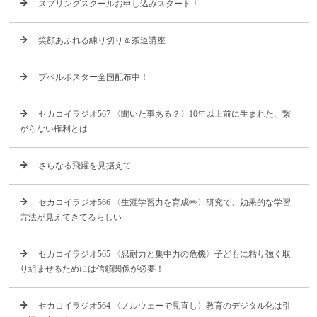
スプリングスクールお申し込みスタート！
笑顔あふれる練り切り＆茶道講座
プペルポスター全国配布中！
セカコイラジオ567 〈聞いた事ある？〉10年以上前に生まれた、繋
がらない権利とは
さらなる飛躍を見据えて
セカコイラジオ566 〈生涯学習力を育成✏️〉研究で、効果的な学習
方法が見えてきてるらしい
セカコイラジオ565 〈忍耐力と集中力の危機〉子どもに粘り強く取
り組ませるためには信頼関係が必要！
セカコイラジオ564 〈ノルウェーで見直し〉教育のデジタル化は引