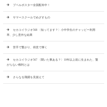
プペルポスター全国配布中！
サマースクールでめざすもの
セカコイラジオ568 〈知ってます？〉小中学生のチャッピー利用
率、少し意外な結果
苦手で繋がり、得意で輝く
セカコイラジオ567 〈聞いた事ある？〉10年以上前に生まれた、繋
がらない権利とは
さらなる飛躍を見据えて