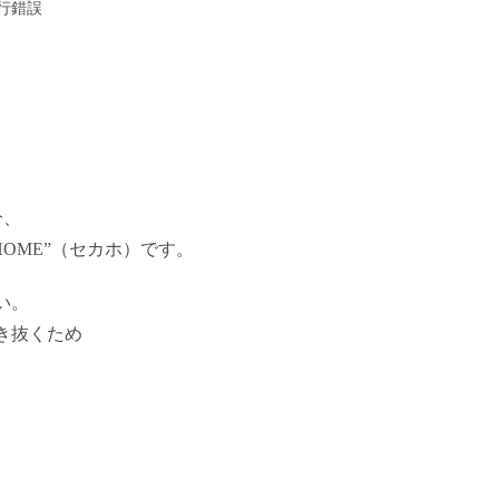
行錯誤
分、
HOME”（セカホ）です。
い。
き抜くため