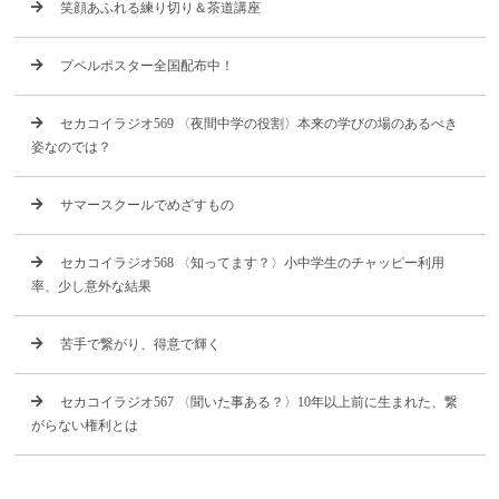
笑顔あふれる練り切り＆茶道講座
プペルポスター全国配布中！
セカコイラジオ569 〈夜間中学の役割〉本来の学びの場のあるべき
姿なのでは？
サマースクールでめざすもの
セカコイラジオ568 〈知ってます？〉小中学生のチャッピー利用
率、少し意外な結果
苦手で繋がり、得意で輝く
セカコイラジオ567 〈聞いた事ある？〉10年以上前に生まれた、繋
がらない権利とは