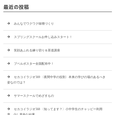
最近の投稿
みんなでワクワク味噌づくり
スプリングスクールお申し込みスタート！
笑顔あふれる練り切り＆茶道講座
プペルポスター全国配布中！
セカコイラジオ569 〈夜間中学の役割〉本来の学びの場のあるべき
姿なのでは？
サマースクールでめざすもの
セカコイラジオ568 〈知ってます？〉小中学生のチャッピー利用
率、少し意外な結果