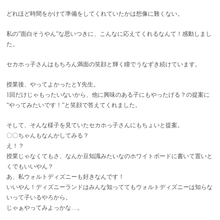
どれほど時間をかけて準備をしてくれていたかは想像に難くない。
私の”面白そうやん”な思いつきに、こんなに応えてくれるなんて！感動しまし
た。
セカホっ子さんはもちろん満面の笑顔と輝く瞳でうなずき続けています。
授業後、やってよかったとY先生。
1回だけじゃもったいないから、他に興味のある子にもやったげる？の提案に
”やってみたいです！”と笑顔で答えてくれました。
そして、そんな様子を見ていたセカホっ子さんにもちょいと提案。
〇〇ちゃんもなんかしてみる？
え！？
授業じゃなくてもさ、なんか豆知識みたいなのホワイトボードに書いて置いと
くでもいいやん？
あ、私ウォルトディズニーも好きなんです！
いいやん！ディズニーランドはみんな知っててもウォルトディズニーは知らな
いって子いるやろから。
じゃぁやってみよっかな…。