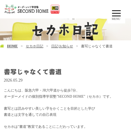
MENU
HOME
セカホ日記
日記
/
お知らせ
書写じゃなくて書道
書写じゃなくて書道
2026.05.29
こんにちは、阪急六甲・JR六甲道から徒歩7分、
オーダーメイドの個別指導学習塾”SECOND HOME”（セカホ）です。
書写とは読みやすい美しい字をかくことを目的とした学び
書道とは文字を通しての自己表現
セカホは“書道”教室であることにこだわっています。