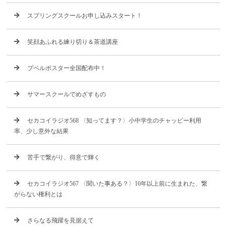
スプリングスクールお申し込みスタート！
笑顔あふれる練り切り＆茶道講座
プペルポスター全国配布中！
サマースクールでめざすもの
セカコイラジオ568 〈知ってます？〉小中学生のチャッピー利用
率、少し意外な結果
苦手で繋がり、得意で輝く
セカコイラジオ567 〈聞いた事ある？〉10年以上前に生まれた、繋
がらない権利とは
さらなる飛躍を見据えて