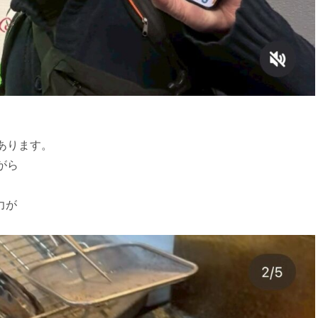
あります。
がら
力が