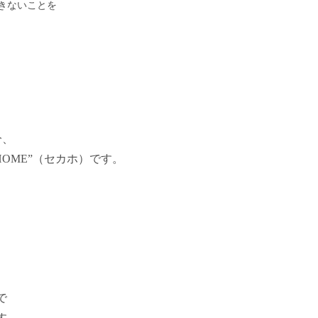
きないことを
分、
HOME”（セカホ）です。
で
す。