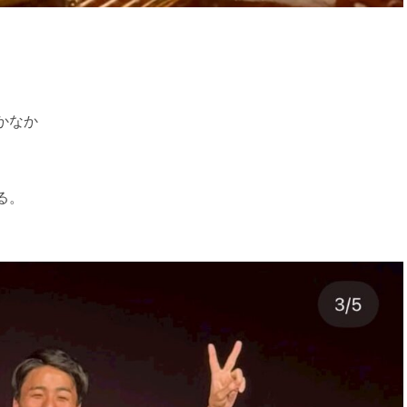
かなか
る。