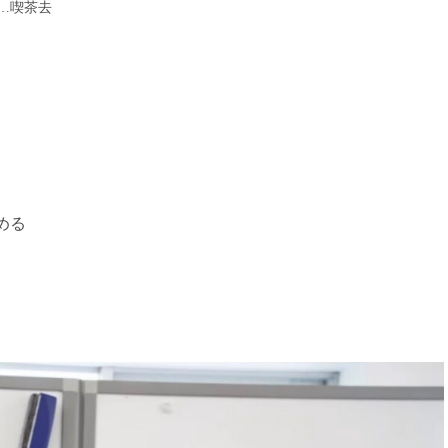
…喫茶去
める