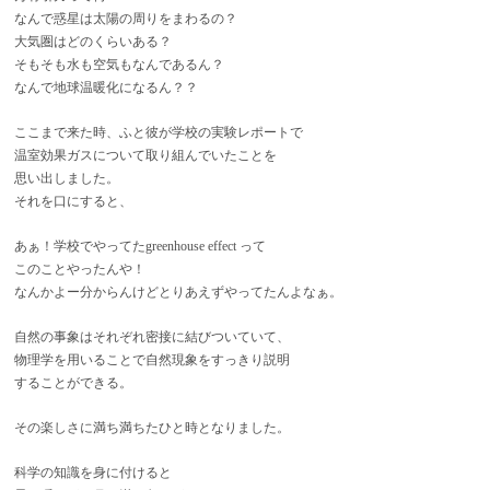
なんで惑星は太陽の周りをまわるの？
大気圏はどのくらいある？
そもそも水も空気もなんであるん？
なんで地球温暖化になるん？？
ここまで来た時、ふと彼が学校の実験レポートで
温室効果ガスについて取り組んでいたことを
思い出しました。
それを口にすると、
あぁ！学校でやってたgreenhouse effect って
このことやったんや！
なんかよー分からんけどとりあえずやってたんよなぁ。
自然の事象はそれぞれ密接に結びついていて、
物理学を用いることで自然現象をすっきり説明
することができる。
その楽しさに満ち満ちたひと時となりました。
科学の知識を身に付けると