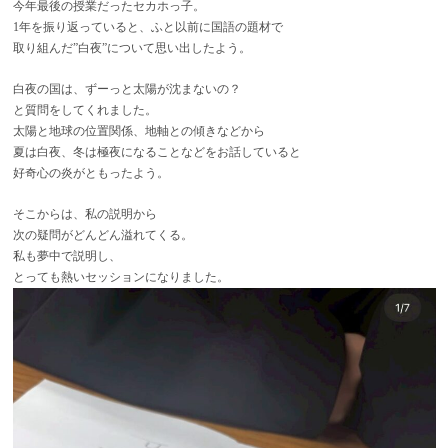
今年最後の授業だったセカホっ子。
1年を振り返っていると、ふと以前に国語の題材で
取り組んだ”白夜”について思い出したよう。
白夜の国は、ずーっと太陽が沈まないの？
と質問をしてくれました。
太陽と地球の位置関係、地軸との傾きなどから
夏は白夜、冬は極夜になることなどをお話していると
好奇心の炎がともったよう。
そこからは、私の説明から
次の疑問がどんどん溢れてくる。
私も夢中で説明し、
とっても熱いセッションになりました。