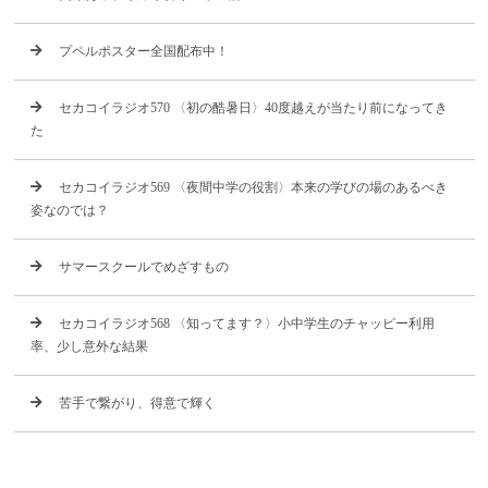
プペルポスター全国配布中！
セカコイラジオ570 〈初の酷暑日〉40度越えが当たり前になってき
た
セカコイラジオ569 〈夜間中学の役割〉本来の学びの場のあるべき
姿なのでは？
サマースクールでめざすもの
セカコイラジオ568 〈知ってます？〉小中学生のチャッピー利用
率、少し意外な結果
苦手で繋がり、得意で輝く