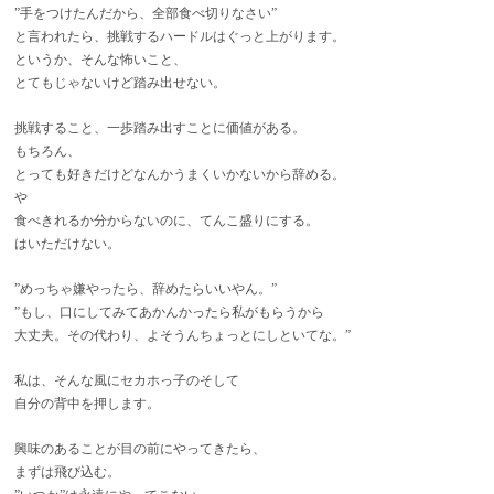
”手をつけたんだから、全部食べ切りなさい”
と言われたら、挑戦するハードルはぐっと上がります。
というか、そんな怖いこと、
とてもじゃないけど踏み出せない。
挑戦すること、一歩踏み出すことに価値がある。
もちろん、
とっても好きだけどなんかうまくいかないから辞める。
や
食べきれるか分からないのに、てんこ盛りにする。
はいただけない。
”めっちゃ嫌やったら、辞めたらいいやん。”
”もし、口にしてみてあかんかったら私がもらうから
大丈夫。その代わり、よそうんちょっとにしといてな。”
私は、そんな風にセカホっ子のそして
自分の背中を押します。
興味のあることが目の前にやってきたら、
まずは飛び込む。