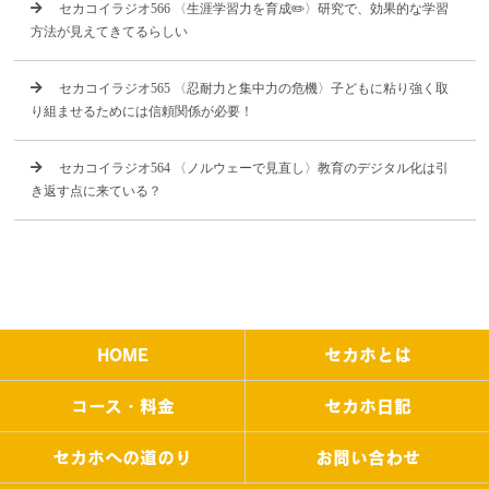
セカコイラジオ566 〈生涯学習力を育成✏️〉研究で、効果的な学習
方法が見えてきてるらしい
セカコイラジオ565 〈忍耐力と集中力の危機〉子どもに粘り強く取
り組ませるためには信頼関係が必要！
セカコイラジオ564 〈ノルウェーで見直し〉教育のデジタル化は引
き返す点に来ている？
HOME
セカホとは
コース・料金
セカホ日記
セカホへの道のり
お問い合わせ