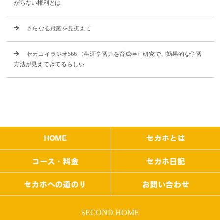
がらない権利とは
さらなる飛躍を見据えて
セカコイラジオ566 〈生涯学習力を育成✏️〉研究で、効果的な学習
方法が見えてきてるらしい
HOME
セカホとは
コース・料金
セカホ日記
セカホへの道のり
お問い合わせ
SECOND HOME