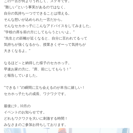
この一言が何よりうれしく、ステキです。
”難しい”という事実があるのではなく、
自分の気持ち一つでできることは増える。
そんな想いが込められた一言だから。
そんなセカホっ子にこんなアドバイスをしてみました。
”学校の席を前の方にしてもらうといいよ。”
”先生との距離が近くなると、自分に言われてるって
気持ちが強くなるから、授業きくぞーって気持ちが
大きくなるよ。”
なるほど～と納得した様子のセカホっ子。
早速お家の方に、”席、前にしてもらう！”
と報告していました。
”できる！”の瞬間に立ち会えるのが本当に嬉しい！
セカホっ子たちの成長、ワクワクです。
最後に9，10月の
イベントのお知らせです。
どれもワクワクを大いに刺激する時間！
みなさまのご参加お待ちしております。