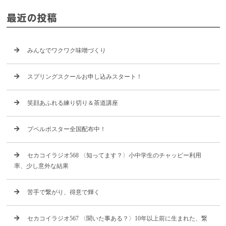
最近の投稿
みんなでワクワク味噌づくり
スプリングスクールお申し込みスタート！
笑顔あふれる練り切り＆茶道講座
プペルポスター全国配布中！
セカコイラジオ568 〈知ってます？〉小中学生のチャッピー利用
率、少し意外な結果
苦手で繋がり、得意で輝く
セカコイラジオ567 〈聞いた事ある？〉10年以上前に生まれた、繋