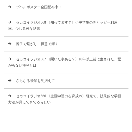
プペルポスター全国配布中！
セカコイラジオ568 〈知ってます？〉小中学生のチャッピー利用
率、少し意外な結果
苦手で繋がり、得意で輝く
セカコイラジオ567 〈聞いた事ある？〉10年以上前に生まれた、繋
がらない権利とは
さらなる飛躍を見据えて
セカコイラジオ566 〈生涯学習力を育成✏️〉研究で、効果的な学習
方法が見えてきてるらしい