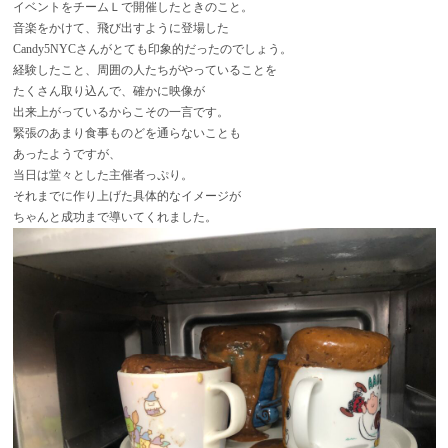
イベントを
チームＬ
で開催したときのこと。
音楽をかけて、飛び出すように登場した
Candy5NYC
さんがとても印象的だったのでしょう。
経験したこと、周囲の人たちがやっていることを
たくさん取り込んで、確かに映像が
出来上がっているからこその一言です。
緊張のあまり食事ものどを通らないことも
あったようですが、
当日は堂々とした主催者っぷり。
それまでに作り上げた具体的なイメージが
ちゃんと成功まで導いてくれました。