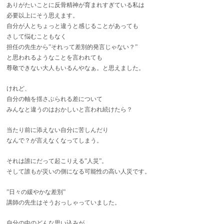
ありがたいことに反骨精神が育まれすぎている私は
必要以上にそう思えます。
自分が人とちょっと違うと感じることがあっても
さして悩むこともなく
担任の先生から”それって差別的発言じゃない？”
と思われるようなことを言われても
尊敬できない大人もいるんやなぁ。と思えました。
けれど、
自分の軸を揺さぶられる差について
みんなと違うのはおかしいと言われ続けたら？
当たり前に添えない自分に苦しんだり
なんで？が言えなくなってしまう。
それは誰にだって起こりえる”人災”。
そして誰もが災いの側になる可能性の高い
人災です。
”日々の緩やかな差別”
講師の先生はそうおっしゃっていました。
自分の中のどんな思い込みが