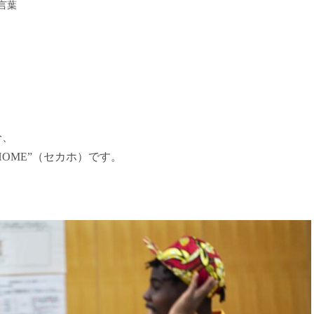
言葉
分、
HOME”（セカホ）です。