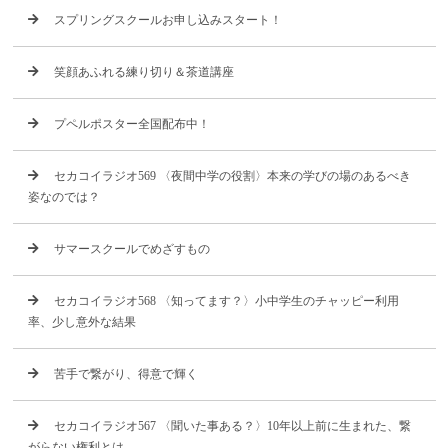
スプリングスクールお申し込みスタート！
笑顔あふれる練り切り＆茶道講座
プペルポスター全国配布中！
セカコイラジオ569 〈夜間中学の役割〉本来の学びの場のあるべき
姿なのでは？
サマースクールでめざすもの
セカコイラジオ568 〈知ってます？〉小中学生のチャッピー利用
率、少し意外な結果
苦手で繋がり、得意で輝く
セカコイラジオ567 〈聞いた事ある？〉10年以上前に生まれた、繋
がらない権利とは