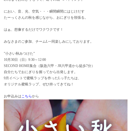
におい、音、光、空気・・・瞬間瞬間にはじけだす
たーっくさんの秋を感じながら、おにぎりを頬張る。
はぁ、想像するだけでワクワクです！
みなさまのご参加、チームL一同楽しみにしております。
”小さい秋みつけた”
10月30日（日）9:30～12:00
SECOND HOME集合（阪急六甲・JR六甲道から徒歩7分）
自分たちでおにぎりを握ってから出発します。
9月イベントで蜜蝋ラップを作ったLっ子たちは、
オリジナル蜜蝋ラップ、ぜひ持ってきてね！
お申込みは
こちら
から