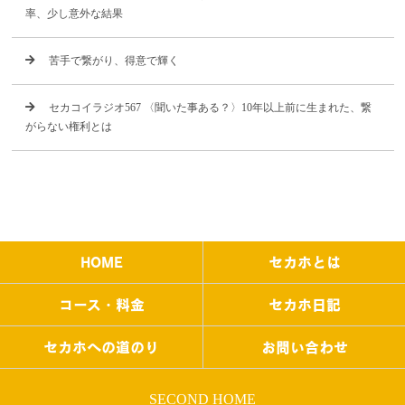
率、少し意外な結果
苦手で繋がり、得意で輝く
セカコイラジオ567 〈聞いた事ある？〉10年以上前に生まれた、繋
がらない権利とは
HOME
セカホとは
コース・料金
セカホ日記
セカホへの道のり
お問い合わせ
SECOND HOME