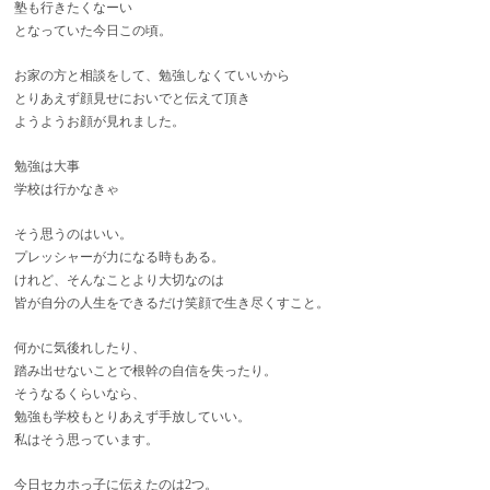
塾も行きたくなーい
となっていた今日この頃。
お家の方と相談をして、勉強しなくていいから
とりあえず顔見せにおいでと伝えて頂き
ようようお顔が見れました。
勉強は大事
学校は行かなきゃ
そう思うのはいい。
プレッシャーが力になる時もある。
けれど、そんなことより大切なのは
皆が自分の人生をできるだけ笑顔で生き尽くすこと。
何かに気後れしたり、
踏み出せないことで根幹の自信を失ったり。
そうなるくらいなら、
勉強も学校もとりあえず手放していい。
私はそう思っています。
今日セカホっ子に伝えたのは2つ。