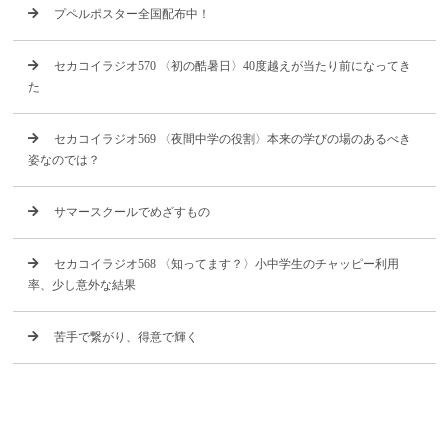
プペルポスター全国配布中！
セカコイラジオ570 〈初の酷暑日〉40度越えが当たり前になってき
た
セカコイラジオ569 〈夜間中学の役割〉本来の学びの場のあるべき
姿なのでは？
サマースクールでめざすもの
セカコイラジオ568 〈知ってます？〉小中学生のチャッピー利用
率、少し意外な結果
苦手で繋がり、得意で輝く