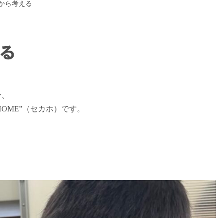
から考える
る
分、
HOME”（セカホ）です。