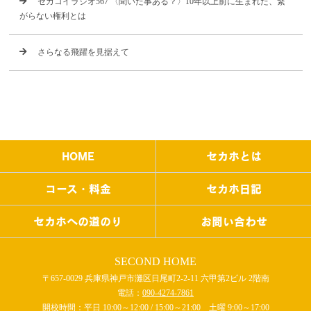
セカコイラジオ567 〈聞いた事ある？〉10年以上前に生まれた、繋
がらない権利とは
さらなる飛躍を見据えて
HOME
セカホとは
コース・料金
セカホ日記
セカホへの道のり
お問い合わせ
SECOND HOME
〒657-0029 兵庫県神戸市灘区日尾町2-2-11 六甲第2ビル 2階南
電話：
090-4274-7861
開校時間：平日 10:00～12:00 / 15:00～21:00 土曜 9:00～17:00