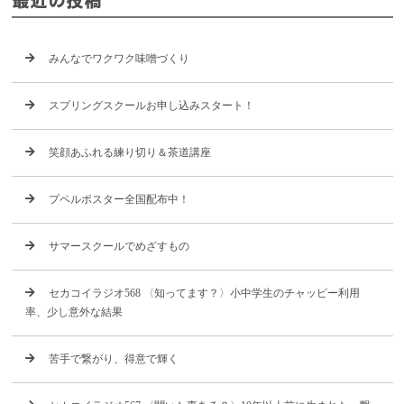
最近の投稿
みんなでワクワク味噌づくり
スプリングスクールお申し込みスタート！
笑顔あふれる練り切り＆茶道講座
プペルポスター全国配布中！
サマースクールでめざすもの
セカコイラジオ568 〈知ってます？〉小中学生のチャッピー利用
率、少し意外な結果
苦手で繋がり、得意で輝く