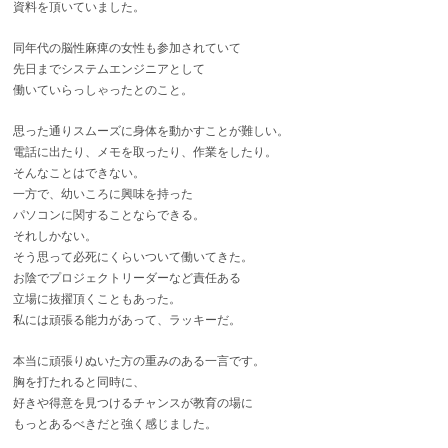
資料を頂いていました。
同年代の脳性麻痺の女性も参加されていて
先日までシステムエンジニアとして
働いていらっしゃったとのこと。
思った通りスムーズに身体を動かすことが難しい。
電話に出たり、メモを取ったり、作業をしたり。
そんなことはできない。
一方で、幼いころに興味を持った
パソコンに関することならできる。
それしかない。
そう思って必死にくらいついて働いてきた。
お陰でプロジェクトリーダーなど責任ある
立場に抜擢頂くこともあった。
私には頑張る能力があって、ラッキーだ。
本当に頑張りぬいた方の重みのある一言です。
胸を打たれると同時に、
好きや得意を見つけるチャンスが教育の場に
もっとあるべきだと強く感じました。