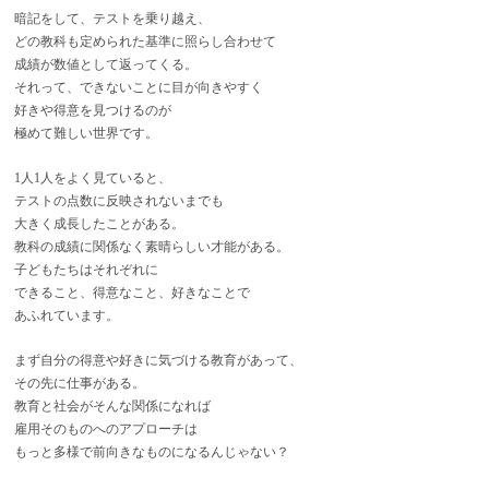
暗記をして、テストを乗り越え、
どの教科も定められた基準に照らし合わせて
成績が数値として返ってくる。
それって、できないことに目が向きやすく
好きや得意を見つけるのが
極めて難しい世界です。
1人1人をよく見ていると、
テストの点数に反映されないまでも
大きく成長したことがある。
教科の成績に関係なく素晴らしい才能がある。
子どもたちはそれぞれに
できること、得意なこと、好きなことで
あふれています。
まず自分の得意や好きに気づける教育があって、
その先に仕事がある。
教育と社会がそんな関係になれば
雇用そのものへのアプローチは
もっと多様で前向きなものになるんじゃない？