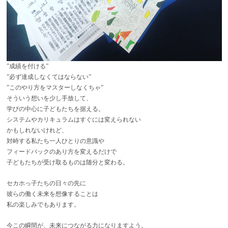
”成績を付ける”
”必ず達成しなくてはならない”
”このやり方をマスターしなくちゃ”
そういう想いを少し手放して、
学びの中心に子どもたちを据える。
システムやカリキュラムはすぐには変えられない
かもしれないけれど、
対峙する私たち一人ひとりの意識や
フィードバックのあり方を変えるだけで
子どもたちが受け取るものは随分と変わる。
セカホっ子たちの日々の先に
彼らの働く未来を想像することは
私の楽しみでもあります。
今この瞬間が、未来につながる力になりますよう。