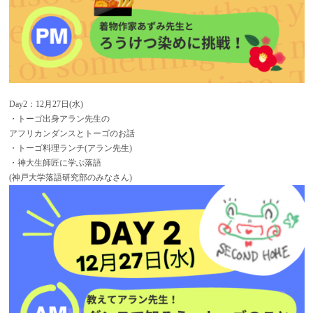
Day2：12月27日(水)
・トーゴ出身アラン先生の
アフリカンダンスとトーゴのお話
・トーゴ料理ランチ(アラン先生)
・神大生師匠に学ぶ落語
(神戸大学落語研究部のみなさん)