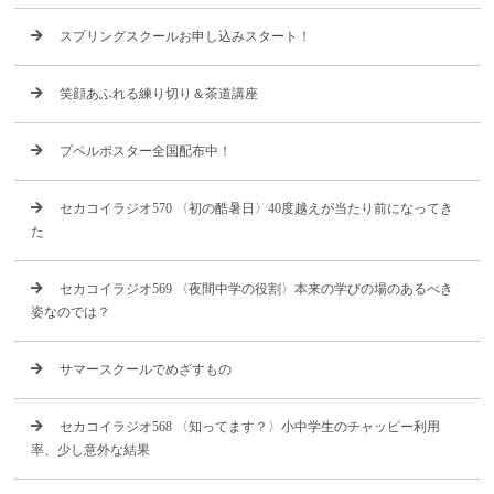
スプリングスクールお申し込みスタート！
笑顔あふれる練り切り＆茶道講座
プペルポスター全国配布中！
セカコイラジオ570 〈初の酷暑日〉40度越えが当たり前になってき
た
セカコイラジオ569 〈夜間中学の役割〉本来の学びの場のあるべき
姿なのでは？
サマースクールでめざすもの
セカコイラジオ568 〈知ってます？〉小中学生のチャッピー利用
率、少し意外な結果