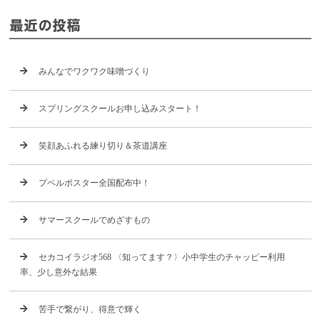
最近の投稿
みんなでワクワク味噌づくり
スプリングスクールお申し込みスタート！
笑顔あふれる練り切り＆茶道講座
プペルポスター全国配布中！
サマースクールでめざすもの
セカコイラジオ568 〈知ってます？〉小中学生のチャッピー利用
率、少し意外な結果
苦手で繋がり、得意で輝く