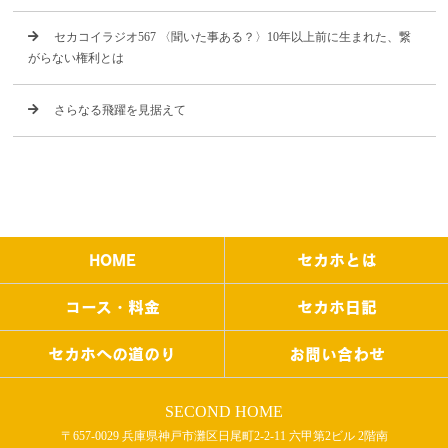
セカコイラジオ567 〈聞いた事ある？〉10年以上前に生まれた、繋
がらない権利とは
さらなる飛躍を見据えて
HOME
セカホとは
コース・料金
セカホ日記
セカホへの道のり
お問い合わせ
SECOND HOME
〒657-0029 兵庫県神戸市灘区日尾町2-2-11 六甲第2ビル 2階南