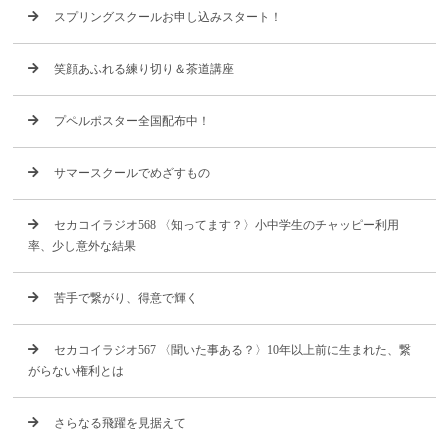
スプリングスクールお申し込みスタート！
笑顔あふれる練り切り＆茶道講座
プペルポスター全国配布中！
サマースクールでめざすもの
セカコイラジオ568 〈知ってます？〉小中学生のチャッピー利用
率、少し意外な結果
苦手で繋がり、得意で輝く
セカコイラジオ567 〈聞いた事ある？〉10年以上前に生まれた、繋
がらない権利とは
さらなる飛躍を見据えて