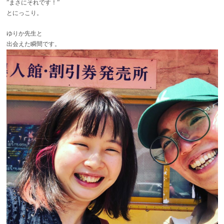
”まさにそれです！”
とにっこり。
ゆりか先生
と
出会えた瞬間です。