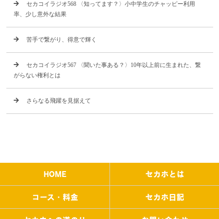
セカコイラジオ568 〈知ってます？〉小中学生のチャッピー利用
率、少し意外な結果
苦手で繋がり、得意で輝く
セカコイラジオ567 〈聞いた事ある？〉10年以上前に生まれた、繋
がらない権利とは
さらなる飛躍を見据えて
HOME
セカホとは
コース・料金
セカホ日記