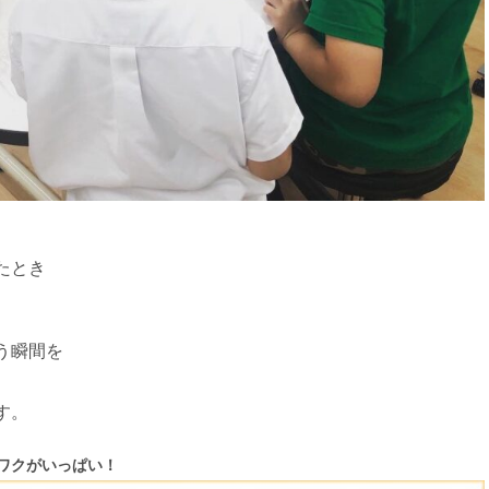
たとき
。
う瞬間を
す。
ワクがいっぱい！